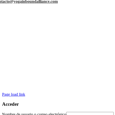
ntacto@yogainboundalliance.com
Page load link
Acceder
Nombre de usuario o correo electrónico