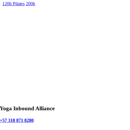
120h Pilates
200h
Yoga Inbound Alliance
+57 318 871 8280