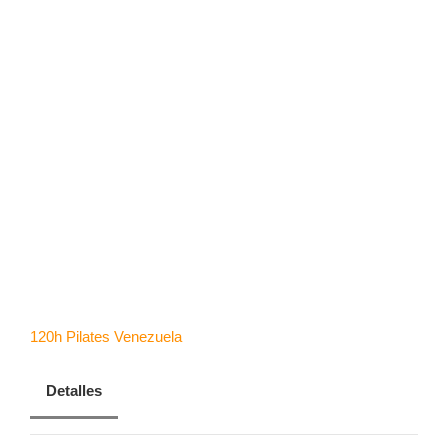
CONTACTANOS
Perrone
RESERVA AHORA
Gómez
120h Pilates
Venezuela
Detalles