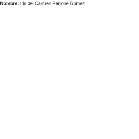
Saltar
Nombre:
Iris del Carmen Perrone Gómez
al
contenido
Tog
Nav
Acceder
INICIO
Iris del
ACADEMIA
NOSOTROS
Carmen
BLOG