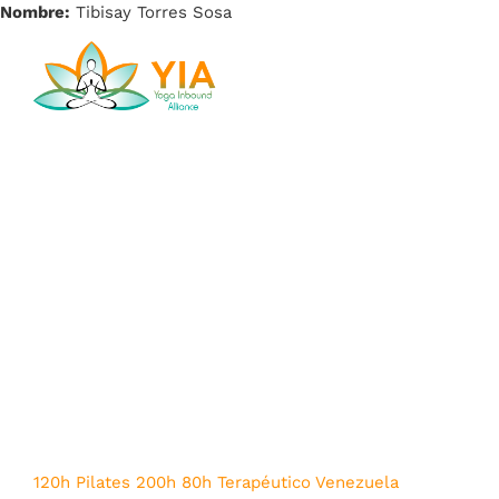
Saltar
Nombre:
Tibisay Torres Sosa
al
contenido
Tog
Nav
Acceder
Tibisay
INICIO
ACADEMIA
Torres Sosa
NOSOTROS
BLOG
120h Pilates
200h
80h Terapéutico
Venezuela