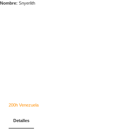
Saltar
Nombre:
Snyerlith
al
contenido
Tog
Nav
Acceder
INICIO
Snyerlith
ACADEMIA
NOSOTROS
200h
Venezuela
BLOG
Detalles