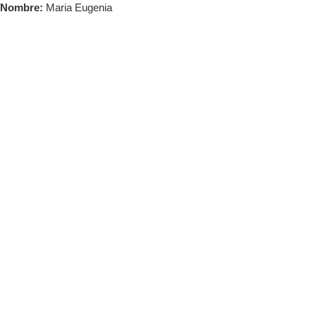
Saltar
Nombre:
Maria Eugenia
al
contenido
Maria E