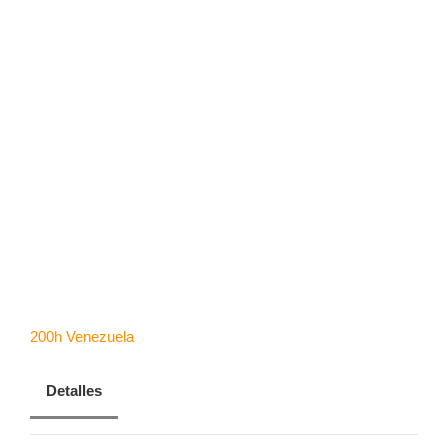
CONTACTANOS
ángeles
RESERVA AHORA
Segovia
200h
Venezuela
Detalles