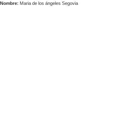
Saltar
Nombre:
Maria de los ángeles Segovia
al
contenido
Tog
Nav
Acceder
INICIO
Maria de
ACADEMIA
NOSOTROS
los
BLOG