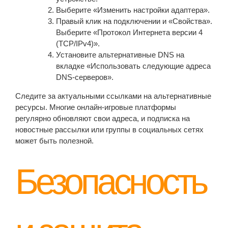
Выберите «Изменить настройки адаптера».
Правый клик на подключении и «Свойства».
Выберите «Протокол Интернета версии 4
(TCP/IPv4)».
Установите альтернативные DNS на
вкладке «Использовать следующие адреса
DNS-серверов».
Следите за актуальными ссылками на альтернативные
ресурсы. Многие онлайн-игровые платформы
регулярно обновляют свои адреса, и подписка на
новостные рассылки или группы в социальных сетях
может быть полезной.
Безопасность