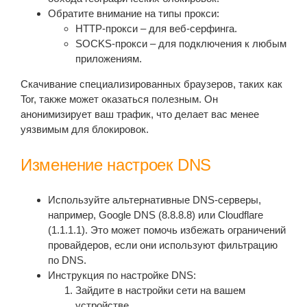
Обратите внимание на типы прокси:
HTTP-прокси – для веб-серфинга.
SOCKS-прокси – для подключения к любым
приложениям.
Скачивание специализированных браузеров, таких как
Tor, также может оказаться полезным. Он
анонимизирует ваш трафик, что делает вас менее
уязвимым для блокировок.
Изменение настроек DNS
Используйте альтернативные DNS-серверы,
например, Google DNS (8.8.8.8) или Cloudflare
(1.1.1.1). Это может помочь избежать ограничений
провайдеров, если они используют фильтрацию
по DNS.
Инструкция по настройке DNS:
Зайдите в настройки сети на вашем
устройстве.