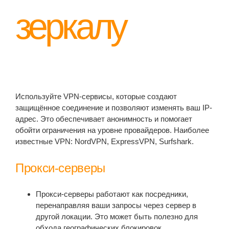
зеркалу
Используйте VPN-сервисы, которые создают
защищённое соединение и позволяют изменять ваш IP-
адрес. Это обеспечивает анонимность и помогает
обойти ограничения на уровне провайдеров. Наиболее
известные VPN: NordVPN, ExpressVPN, Surfshark.
Прокси-серверы
Прокси-серверы работают как посредники,
перенаправляя ваши запросы через сервер в
другой локации. Это может быть полезно для
обхода географических блокировок.