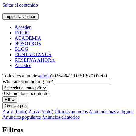
Saltar al contenido
Toggle Navigation
Acceder
INICIO
ACADEMIA
NOSOTROS
BLOG
CONTACTANOS
RESERVA AHORA
Acceder
Todos los anuncios
admin
2026-06-11T02:13:20+00:00
What are you looking for?
0
Elementos encontrados
Filtrar
Ordenar por
A a Z (título)
Z a A (título)
Últimos anuncios
Anuncios más antiguos
Anuncios populares
Anuncios aleatorios
Filtros