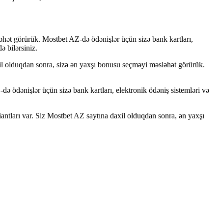
ləhət görürük. Mostbet AZ-də ödənişlər üçün sizə bank kartları,
ə bilərsiniz.
xil olduqdan sonra, sizə ən yaxşı bonusu seçməyi məsləhət görürük.
də ödənişlər üçün sizə bank kartları, elektronik ödəniş sistemləri və
antları var. Siz Mostbet AZ saytına daxil olduqdan sonra, ən yaxşı