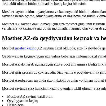
sizə təklif olunan bütün xidmətlərə baxış keçirə bilərsiniz.
Mostbet saytında idman yarışlarına və kazinoya aid bütün məlumatları 
saytında hesab açaraq, idman yarışlarına və kazinoya aid bütün xidmətl
Mostbet AZ saytına daxil olmaq üçün sizə mostbet giriş linki lazımdır. 
yarışlarına və kazinoya aid bütün məlumatları tapmaq olar və hesab aça
Mostbet AZ-də qeydiyyatdan keçmək və h
Mostbet
mosbet kazino
AZ saytına daxil olduqda, sizə ilk növbədə qey
Qeydiyyatdan keçmək üçün sizə yalnız beberapa məlumat daxil etmək la
Mostbet AZ-də hesab açmaq üçün sizə e-poçt ünvanınıza təsdiq linki gön
Mostbet giriş prosesi də çox sadədir. Sizə yalnız e-poçt ünvanı və şif
Mostbet Azerbaycan saytında sizə müxtəlif oyunlar və idman növləri təkli
Mostbet saytında sizə həmçinin kazino oyunları təklif olunur. Sizə rulet
Mostbet AZ saytına daxil olun;
Qeydiyyatdan keçin;
Hesab açın;