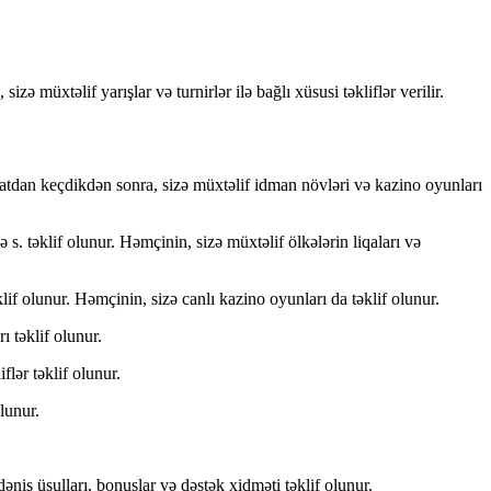
ə müxtəlif yarışlar və turnirlər ilə bağlı xüsusi təkliflər verilir.
atdan keçdikdən sonra, sizə müxtəlif idman növləri və kazino oyunları
. təklif olunur. Həmçinin, sizə müxtəlif ölkələrin liqaları və
if olunur. Həmçinin, sizə canlı kazino oyunları da təklif olunur.
ı təklif olunur.
lər təklif olunur.
lunur.
əniş üsulları, bonuslar və dəstək xidməti təklif olunur.