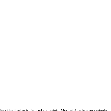
ütün xidmətlərdən istifadə edə bilərsiniz. Mostbet Azerbaycan saytında