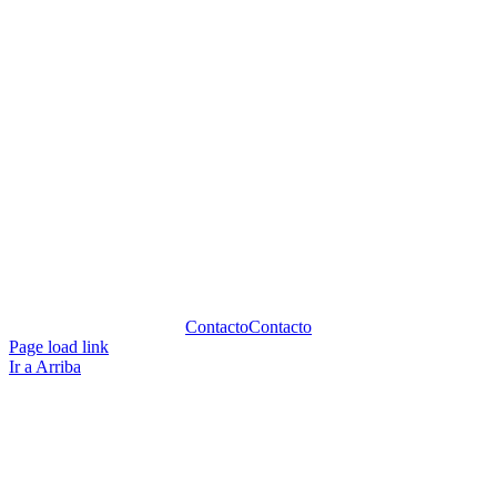
Contacto
Contacto
Page load link
Ir a Arriba