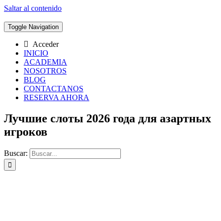
Saltar al contenido
Toggle Navigation
Acceder
INICIO
ACADEMIA
NOSOTROS
BLOG
CONTACTANOS
RESERVA AHORA
Лучшие слоты 2026 года для азартных
игроков
Buscar: