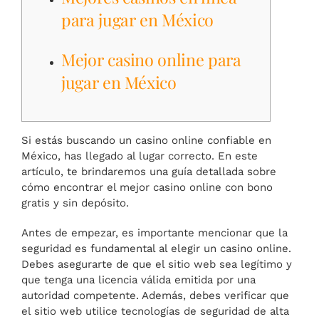
para jugar en México
Mejor casino online para
jugar en México
Si estás buscando un casino online confiable en
México, has llegado al lugar correcto. En este
artículo, te brindaremos una guía detallada sobre
cómo encontrar el mejor casino online con bono
gratis y sin depósito.
Antes de empezar, es importante mencionar que la
seguridad es fundamental al elegir un casino online.
Debes asegurarte de que el sitio web sea legítimo y
que tenga una licencia válida emitida por una
autoridad competente. Además, debes verificar que
el sitio web utilice tecnologías de seguridad de alta