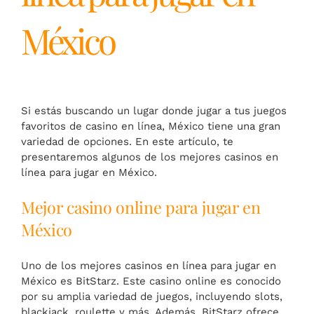
México
Si estás buscando un lugar donde jugar a tus juegos
favoritos de casino en línea, México tiene una gran
variedad de opciones. En este artículo, te
presentaremos algunos de los mejores casinos en
línea para jugar en México.
Mejor casino online para jugar en
México
Uno de los mejores casinos en línea para jugar en
México es BitStarz. Este casino online es conocido
por su amplia variedad de juegos, incluyendo slots,
blackjack, roulette y más. Además, BitStarz ofrece