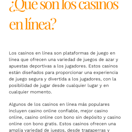
¿Qué son los casinos
en línea?
Los casinos en línea son plataformas de juego en
línea que ofrecen una variedad de juegos de azar y
apuestas deportivas a los jugadores. Estos casinos
están diseñados para proporcionar una experiencia
de juego segura y divertida a los jugadores, con la
posibilidad de jugar desde cualquier lugar y en
cualquier momento.
Algunos de los casinos en línea más populares
incluyen casino online confiable, mejor casino
online, casino online con bono sin depósito y casino
online con bono gratis. Estos casinos ofrecen una
amplia variedad de juegos, desde tragaperras y