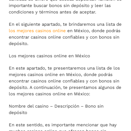
importante buscar bonos sin depósito y leer las
condiciones y términos antes de aceptar.
En el siguiente apartado, te brindaremos una lista de
los mejores casinos online
en México, donde podrás
encontrar casinos online confiables y con bonos sin
depósito.
Los mejores casinos online en México
En este apartado, te presentaremos una lista de los
mejores casinos online en México, donde podrás
encontrar casinos online confiables y con bonos sin
depósito. A continuación, te presentamos algunos de
los mejores casinos online en México:
Nombre del casino – Descripción – Bono sin
depósito
En este sentido, es importante mencionar que hay