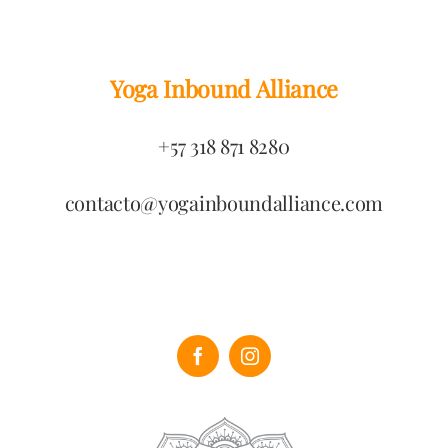
Yoga Inbound Alliance
+57 318 871 8280
contacto@yogainboundalliance.com