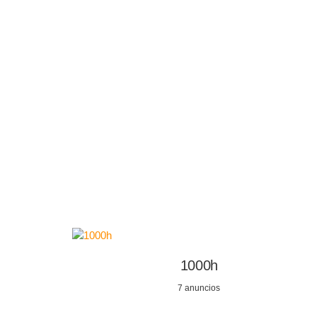
Saltar
al
contenido
1000h
7 anuncios