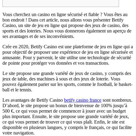
Vous cherchez un casino en ligne sécurisé et fiable ? Vous êtes au
bon endroit ! Dans cet article, nous allons vous présenter Betify
Casino, un site de jeu en ligne qui propose des jeux de casino, des
sports et des loteries. Nous vous donnerons également un aperçu de
ses avantages et de ses inconvénients.
Crée en 2020, Betify Casino est une plateforme de jeu en ligne qui a
pour objectif de proposer une expérience de jeu en ligne sécurisée et
amusante. Pour y parvenir, le site utilise une technologie de sécurité
de pointe pour protéger vos données et vos transactions.
Le site propose une grande variété de jeux de casino, y compris des
jeux de table, des machines à sous et des jeux de loterie. Vous
pouvez également parier sur les sports, comme le football, le basket-
ball et le tennis.
Les avantages de Betify Casino
betify casino france
sont nombreux.
D’abord, le site propose un bonus de bienvenue de 100% jusqu’à
500 €, ce qui vous permet de commencer à jouer avec un budget
plus important. Ensuite, le site propose une grande variété de jeux,
ce qui vous permet de trouver ce qui vous plaît. Enfin, le site est
disponible en plusieurs langues, y compris le français, ce qui facilite
votre navigation.