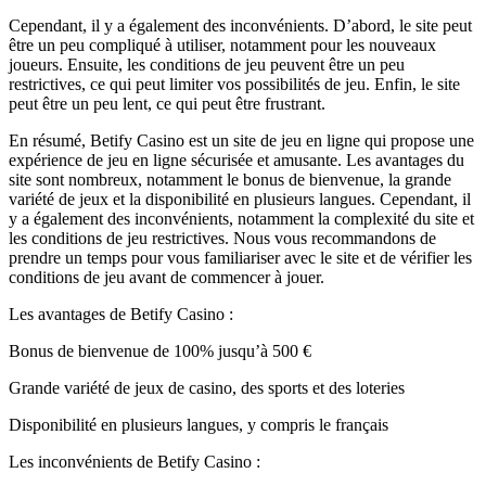
Cependant, il y a également des inconvénients. D’abord, le site peut
être un peu compliqué à utiliser, notamment pour les nouveaux
joueurs. Ensuite, les conditions de jeu peuvent être un peu
restrictives, ce qui peut limiter vos possibilités de jeu. Enfin, le site
peut être un peu lent, ce qui peut être frustrant.
En résumé, Betify Casino est un site de jeu en ligne qui propose une
expérience de jeu en ligne sécurisée et amusante. Les avantages du
site sont nombreux, notamment le bonus de bienvenue, la grande
variété de jeux et la disponibilité en plusieurs langues. Cependant, il
y a également des inconvénients, notamment la complexité du site et
les conditions de jeu restrictives. Nous vous recommandons de
prendre un temps pour vous familiariser avec le site et de vérifier les
conditions de jeu avant de commencer à jouer.
Les avantages de Betify Casino :
Bonus de bienvenue de 100% jusqu’à 500 €
Grande variété de jeux de casino, des sports et des loteries
Disponibilité en plusieurs langues, y compris le français
Les inconvénients de Betify Casino :