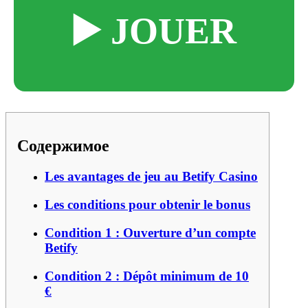
▶️ JOUER
Содержимое
Les avantages de jeu au Betify Casino
Les conditions pour obtenir le bonus
Condition 1 : Ouverture d’un compte
Betify
Condition 2 : Dépôt minimum de 10
€